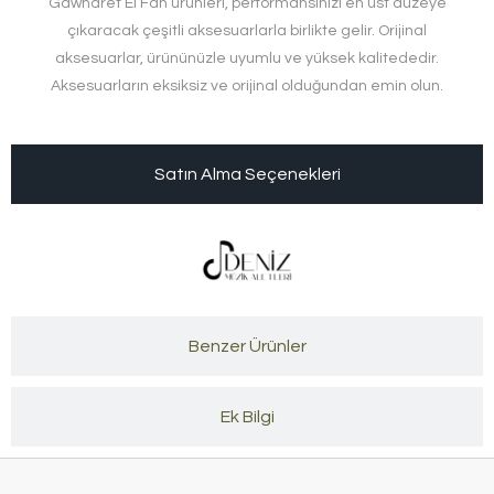
Gawharet El Fan ürünleri, performansınızı en üst düzeye
çıkaracak çeşitli aksesuarlarla birlikte gelir. Orijinal
aksesuarlar, ürününüzle uyumlu ve yüksek kalitededir.
Aksesuarların eksiksiz ve orijinal olduğundan emin olun.
Satın Alma Seçenekleri
Benzer Ürünler
Ek Bilgi