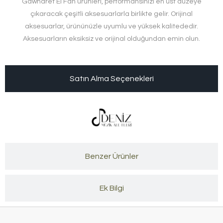
Gawharet El Fan ürünleri, performansınızı en üst düzeye
çıkaracak çeşitli aksesuarlarla birlikte gelir. Orijinal
aksesuarlar, ürününüzle uyumlu ve yüksek kalitededir.
Aksesuarların eksiksiz ve orijinal olduğundan emin olun.
Satın Alma Seçenekleri
Benzer Ürünler
Ek Bilgi